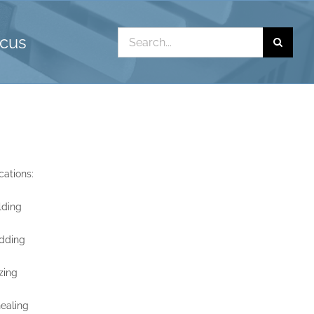
Search
ocus
for:
cations:
lding
dding
zing
ealing