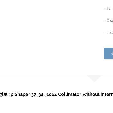
– Ha
– Dis
– Tec
: piShaper 37_34 _1064 Collimator, without intern