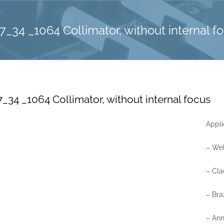
7_34 _1064 Collimator, without internal f
_34 _1064 Collimator, without internal focus
Appli
– We
– Cla
– Bra
– Ann