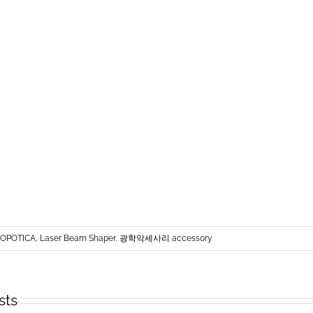
OPOTICA, Laser Beam Shaper
,
광학악세사리 accessory
sts