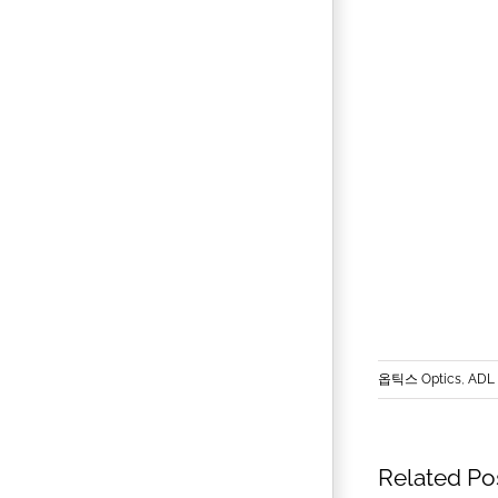
옵틱스 Optics
,
ADL 
Related Po