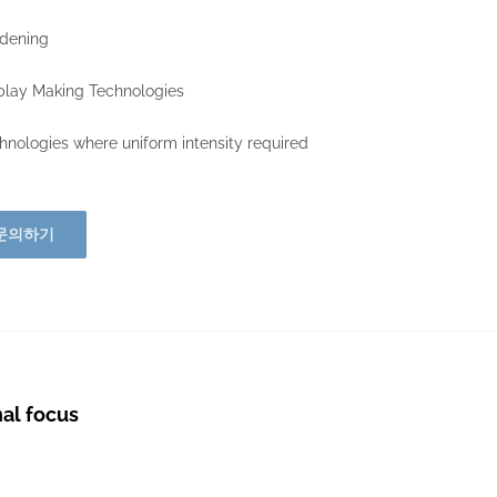
rdening
play Making Technologies
hnologies where uniform intensity required
문의하기
al focus