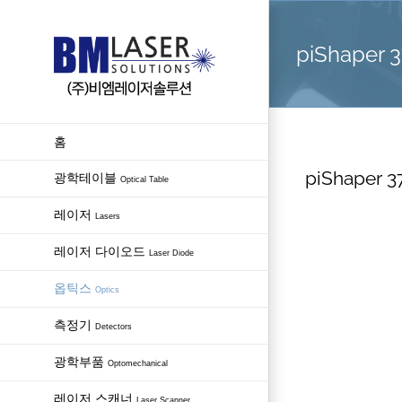
Skip
to
piShaper 3
content
홈
piShaper 37
광학테이블
Optical Table
레이저
Lasers
레이저 다이오드
Laser Diode
옵틱스
Optics
측정기
Detectors
광학부품
Optomechanical
레이저 스캐너
Laser Scanner