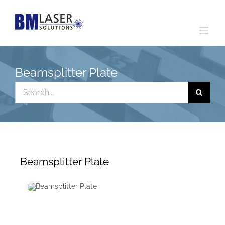
Skip
to
content
Beamsplitter Plate
Search
for:
Beamsplitter Plate