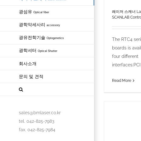
광섬유
레이저 스캐너 Lase
Optical fiber
SCANLAB Contro
광학악세사리
accessory
광유전학기술
Optogenetics
The RTC4 seri
boards is avai
광학셔터
Optical Shutter
four different
회사소개
interfaces:PCI 
문의 및 견적
Read More
sales@bmlaser.co.kr
tel. 042-825-7983
fax. 042-825-7984