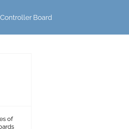
ontroller Board
es of
oards