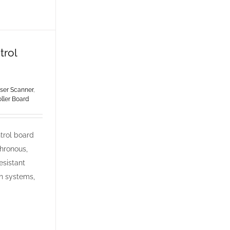
trol
r Scanner
,
ller Board
trol board
hronous,
esistant
an systems,