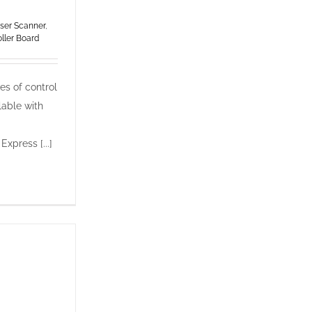
r Scanner
,
ller Board
es of control
lable with
Express [...]