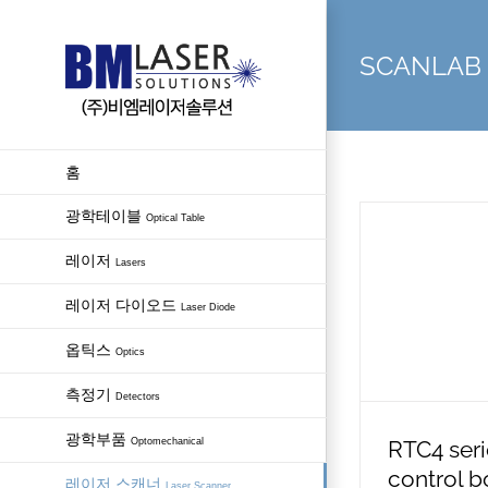
Skip
to
SCANLAB C
content
홈
광학테이블
Optical Table
레이저
Lasers
레이저 다이오드
Laser Diode
옵틱스
Optics
측정기
Detectors
광학부품
Optomechanical
RTC4 seri
control b
레이저 스캐너
Laser Scanner