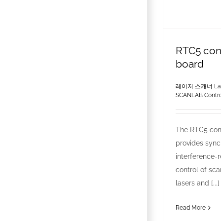
RTC5 con
board
레이저 스캐너 Lase
SCANLAB Contro
The RTC5 con
provides sync
interference-r
control of sc
lasers and [...]
Read More