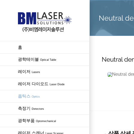
Skip
to
Neutral den
content
홈
Neutral den
광학테이블
Optical Table
레이저
Lasers
레이저 다이오드
Laser Diode
옵틱스
Optics
측정기
Detectors
광학부품
Optomechanical
→ 상품 상세 정보 
레이저 스캐너
Laser Scanner