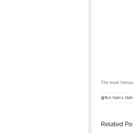
The most famous
옵틱스 Optics
,
Opti
Related Po