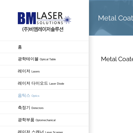
Skip
to
Metal Coat
content
홈
Metal Coat
광학테이블
Optical Table
레이저
Lasers
레이저 다이오드
Laser Diode
옵틱스
Optics
측정기
Detectors
광학부품
Optomechanical
레이저 스캐너
Laser Scanner