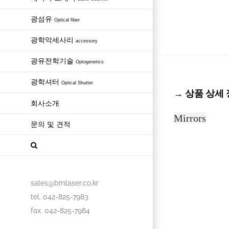
광섬유
Optical fiber
광학악세사리
accessory
광유전학기술
Optogenetics
광학셔터
Optical Shutter
→ 상품 상세 정보
회사소개
Mirrors
문의 및 견적
sales@bmlaser.co.kr
tel. 042-825-7983
fax. 042-825-7984