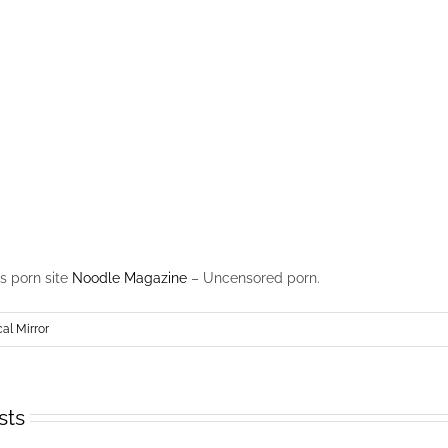
 porn site
Noodle Magazine
– Uncensored porn.
cal Mirror
sts