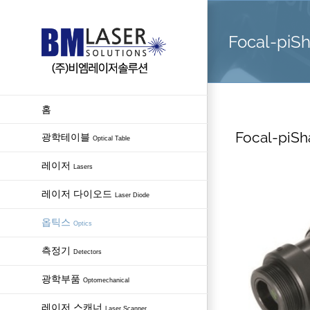
Skip
to
Focal-piSh
content
홈
Focal-piSh
광학테이블
Optical Table
레이저
Lasers
레이저 다이오드
Laser Diode
옵틱스
Optics
측정기
Detectors
광학부품
Optomechanical
레이저 스캐너
Laser Scanner