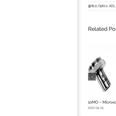
옵틱스 Optics
,
ADL 
Related Po
10MO – Microsc
2021-04-15