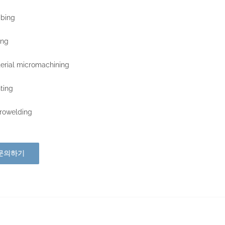
ibing
ing
erial micromachining
nting
rowelding
문의하기