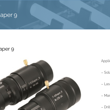
aper 9
aper 9
Appli
– Sol
– Las
– Mar
– Dril