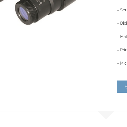
– Scr
– Dic
– Mat
– Pri
– Mic