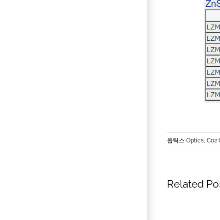
옵틱스 Optics
,
Co2 
Related Po