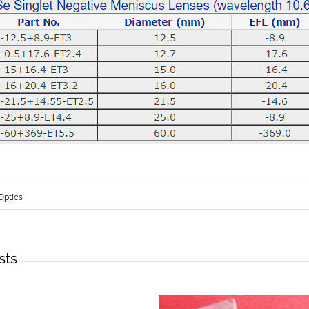
Optics
sts