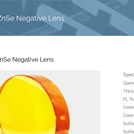
 ZnSe Negative Lens
ZnSe Negative Lens
Spec
Diam
Thic
FL To
Centr
Clear
Surfa
Surfa