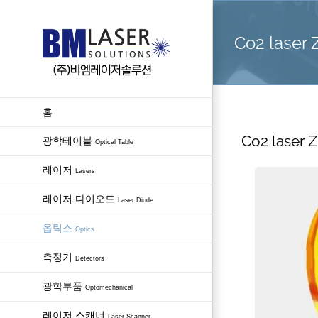
Skip
to
Co2 laser
content
홈
Co2 laser 
광학테이블
Optical Table
레이저
Lasers
레이저 다이오드
Laser Diode
옵틱스
Optics
측정기
Detectors
광학부품
Optomechanical
레이저 스캐너
Laser Scanner