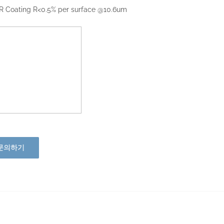
R Coating R<0.5% per surface @10.6um
문의하기