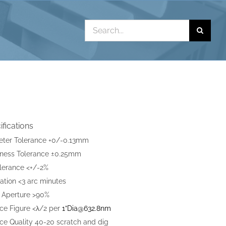
Search
for:
ifications
eter Tolerance +0/-0.13mm
kness Tolerance ±0.25mm
lerance <+/-2%
ation <3 arc minutes
 Aperture >90%
ce Figure <λ/2 per
1”
Dia@632.8nm
ce Quality 40-20 scratch and dig