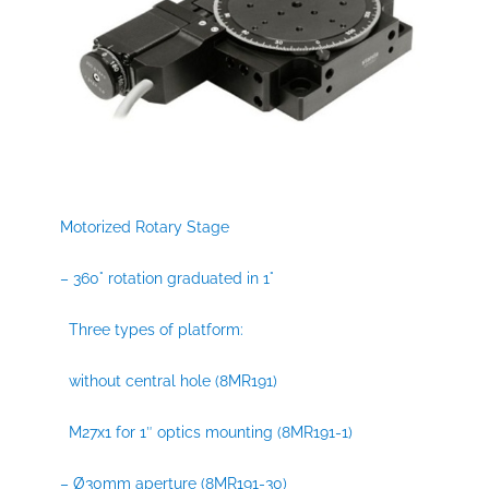
Motorized Rotary Stage
– 360° rotation graduated in 1°
Three types of platform:
without central hole (8MR191)
M27x1 for 1″ optics mounting (8MR191-1)
– Ø30mm aperture (8MR191-30)