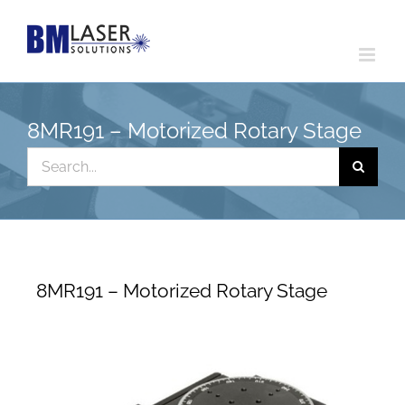
Skip
to
content
8MR191 – Motorized Rotary Stage
Search
for:
8MR191 – Motorized Rotary Stage