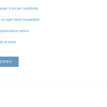
range, 6 arcsec sensitivity
t or right hand mountable
 polarization optics
e of steel
문의하기