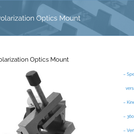
larization Optics Mount
larization Optics Mount
– Spe
versa
– Kin
– 360
– Ver