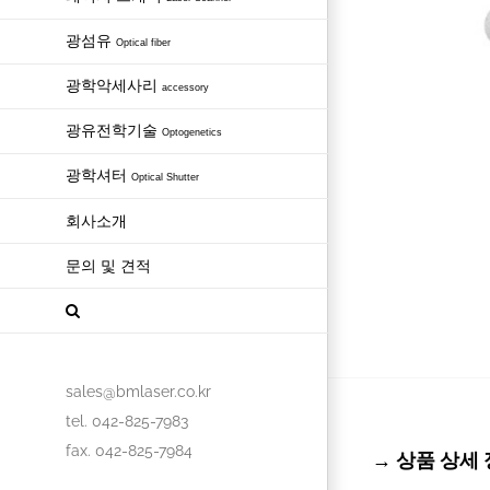
광섬유
Optical fiber
광학악세사리
accessory
광유전학기술
Optogenetics
광학셔터
Optical Shutter
회사소개
문의 및 견적
sales@bmlaser.co.kr
tel. 042-825-7983
fax. 042-825-7984
→ 상품 상세 정보