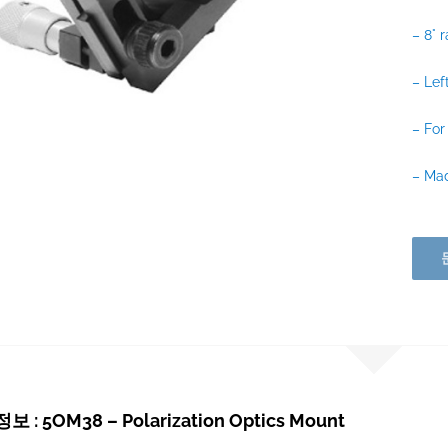
– 8° 
– Lef
– For
– Mad
 : 5OM38 – Polarization Optics Mount