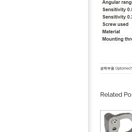
광학부품 Optomecha
Related Po