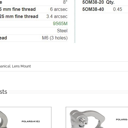
nical
,
Lens Mount
sts