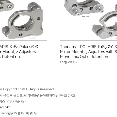
ARIS-K1E2 Polaris® Ø1″
Thorlabs – POLARIS-K1S5 Ø1″ K
r Mount, 2 Adjusters,
Mirror Mount, 3 Adjusters with S
c Retention
Monolithic Optic Retention
2025-08-26
Copyright
2026
All Rights Reserved
역시 유성구 온천로 59 (봉명동) 동아벤처타워 710호 711호
팩스 : 042-825-7984
r.co.kr
7-00595 대표자 : 곽 병 우