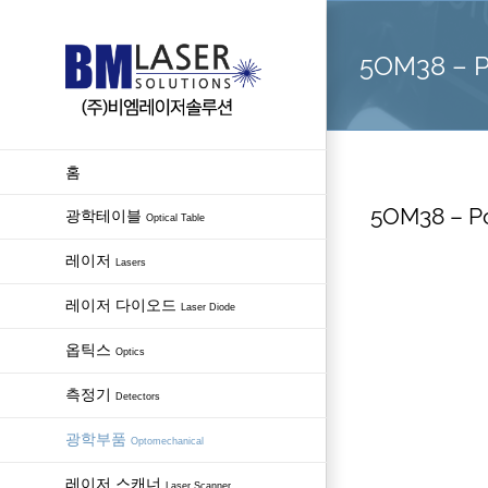
Skip
to
5OM38 – Po
content
홈
5OM38 – Po
광학테이블
Optical Table
레이저
Lasers
레이저 다이오드
Laser Diode
옵틱스
Optics
측정기
Detectors
광학부품
Optomechanical
레이저 스캐너
Laser Scanner