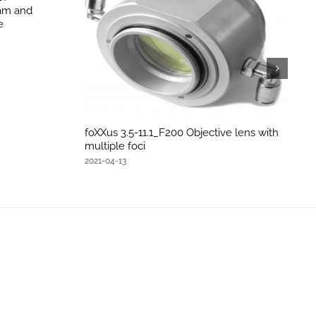
eam and
e
foXXus 3.5-11.1_F200 Objective lens with
multiple foci
2021-04-13