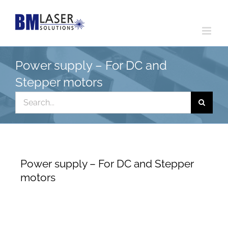
Skip
to
content
Power supply – For DC and
Stepper motors
Search
for:
Power supply – For DC and Stepper
motors