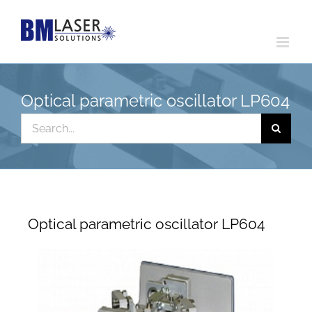
Skip
to
content
Optical parametric oscillator LP604
Search
for:
Optical parametric oscillator LP604