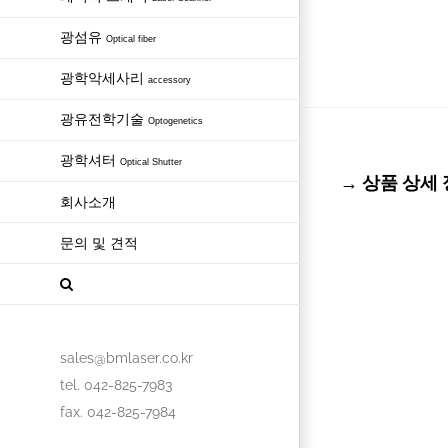
광섬유
Optical fiber
광학악세사리
accessory
광유전학기술
Optogenetics
광학셔터
Optical Shutter
→ 상품 상세 정보
회사소개
문의 및 견적
sales@bmlaser.co.kr
tel. 042-825-7983
fax. 042-825-7984