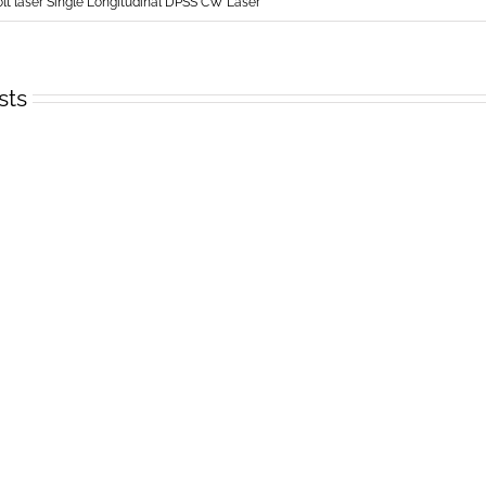
lt laser Single Longitudinal DPSS CW Laser
sts