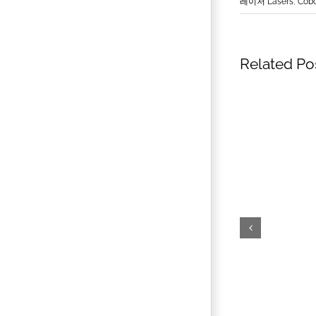
레이저 Lasers
,
Cobo
Related Po