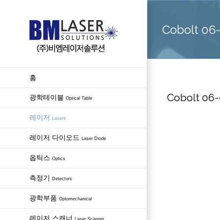
Skip
to
Cobolt 06
content
홈
Cobolt 06-
광학테이블
Optical Table
레이저
Lasers
레이저 다이오드
Laser Diode
옵틱스
Optics
측정기
Detectors
광학부품
Optomechanical
레이저 스캐너
Laser Scanner