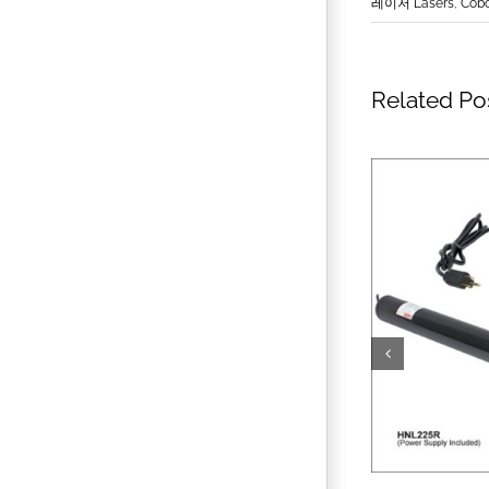
레이저 Lasers
,
Cobo
Related Po