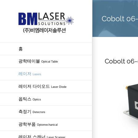
Skip
to
Cobolt 06
content
홈
Cobolt 06-
광학테이블
Optical Table
레이저
Lasers
레이저 다이오드
Laser Diode
옵틱스
Optics
측정기
Detectors
광학부품
Optomechanical
레이저 스캐너
Laser Scanner