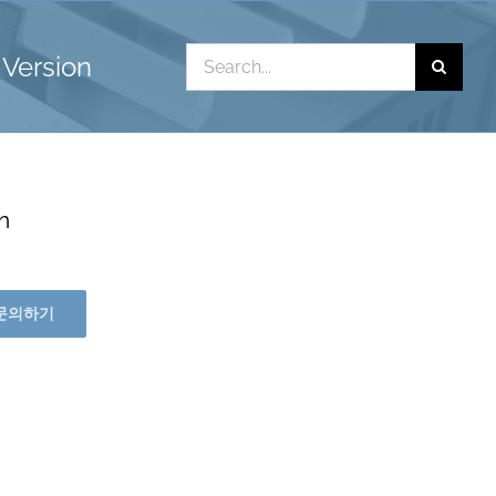
Search
Version
for:
n
문의하기