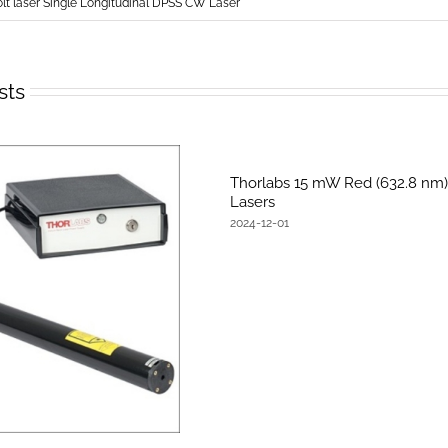
lt laser Single Longitudinal DPSS CW Laser
sts
Thorlabs 15 mW Red (632.8 nm
Lasers
2024-12-01