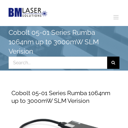
Skip
to
content
Cobolt 05-01 Series Rumba
1064nm up to 3000mW SLM
Verision
Search
for:
Cobolt 05-01 Series Rumba 1064nm
up to 3000mW SLM Verision