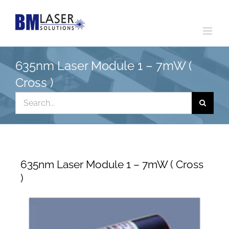
Skip
to
content
635nm Laser Module 1 – 7mW (
Cross )
Search
for:
635nm Laser Module 1 – 7mW ( Cross
)