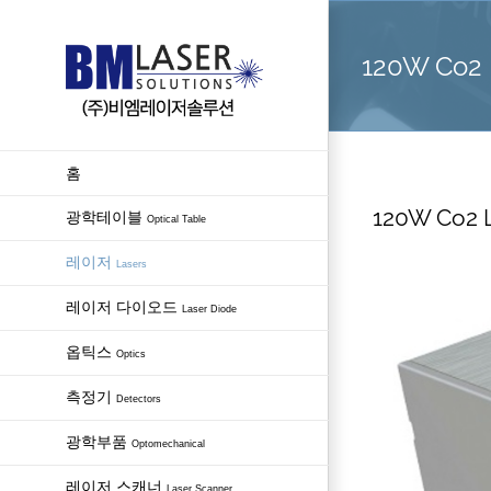
Skip
to
120W Co2 
content
홈
120W Co2 
광학테이블
Optical Table
레이저
Lasers
레이저 다이오드
Laser Diode
옵틱스
Optics
측정기
Detectors
광학부품
Optomechanical
레이저 스캐너
Laser Scanner