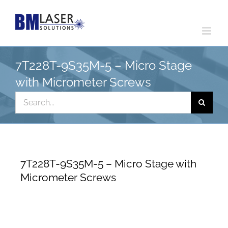
Skip
to
content
7T228T-9S35M-5 – Micro Stage
with Micrometer Screws
Search
for:
7T228T-9S35M-5 – Micro Stage with
Micrometer Screws